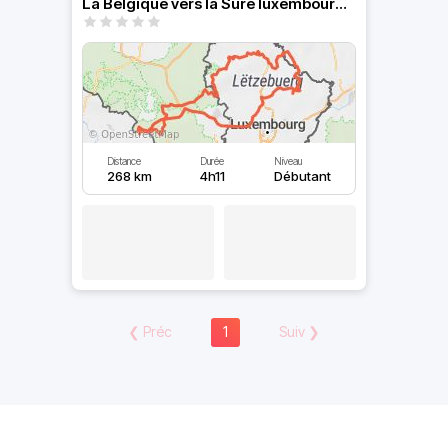
La Belgique vers la Sûre luxembourgeoise, le mullerthal,...
Distance
Durée
Niveau
268 km
4h11
Débutant
❮
Préc
1
Suiv
❯