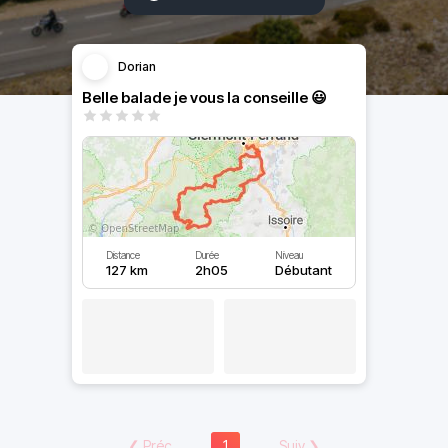
Dorian
Belle balade je vous la conseille 😃
Distance
Durée
Niveau
127 km
2h05
Débutant
❮
Préc
1
Suiv
❯