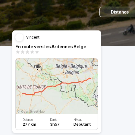
Distance
Vincent
En route vers les Ardennes Belge
Distance
Durée
Niveau
277 km
3h57
Débutant