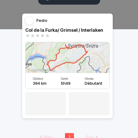
Pedro
Col de la Furka/ Grimsel / Interlaken
Distance
Durée
Niveau
394 km
5h49
Débutant
❮
Préc
1
Suiv
❯