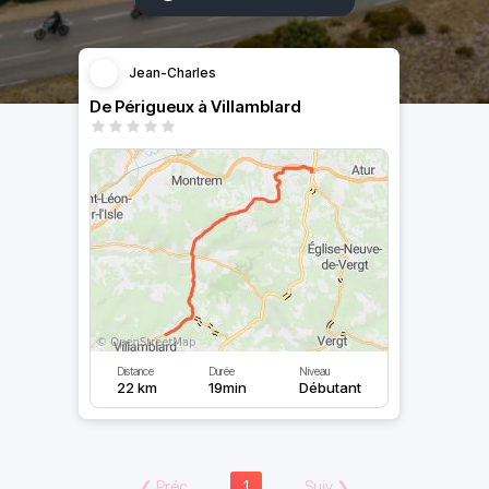
Jean-Charles
De Périgueux à Villamblard
Distance
Durée
Niveau
22 km
19min
Débutant
❮
Préc
1
Suiv
❯