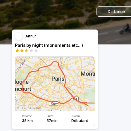
Distance
Arthur
Paris by night (monuments etc…)
Distance
Durée
Niveau
38 km
57min
Débutant