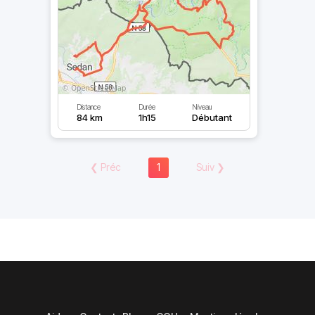
Distance
Durée
Niveau
84 km
1h15
Débutant
❮
Préc
1
Suiv
❯