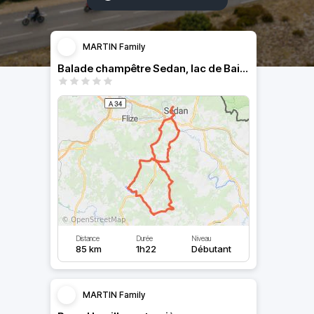
MARTIN Family
Balade champêtre Sedan, lac de Bairon, Stone
Distance
Durée
Niveau
85 km
1h22
Débutant
MARTIN Family