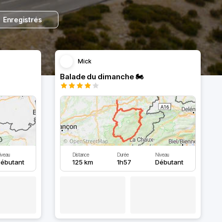
Enregistrés
Mick
Balade du dimanche 🏍
iveau
Distance
Durée
Niveau
ébutant
125 km
1h57
Débutant