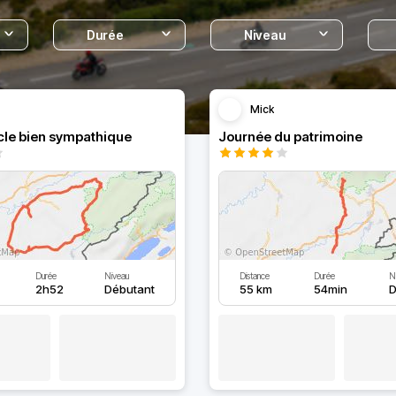
Durée
Niveau
Mick
cle bien sympathique
Journée du patrimoine
Durée
Niveau
Distance
Durée
N
2h52
Débutant
55 km
54min
D