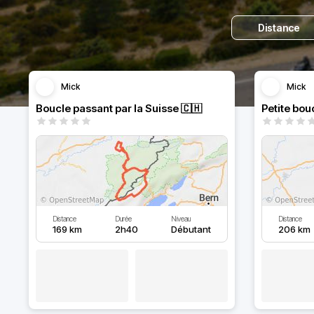
Distance
Mick
Mick
Boucle passant par la Suisse 🇨🇭
Petite bou
Distance
Durée
Niveau
Distance
169 km
2h40
Débutant
206 km