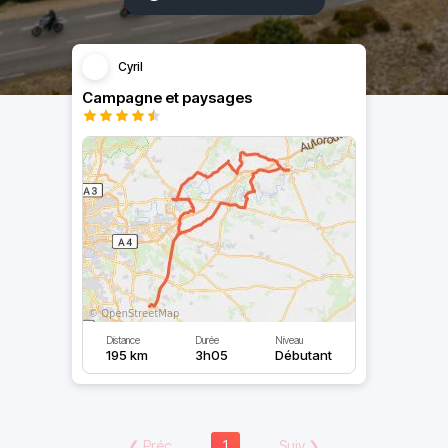
Cyril
Campagne et paysages
Distance
Durée
Niveau
195 km
3h05
Débutant
❮
Préc
1
Suiv
❯