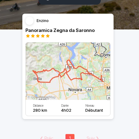
Enzino
Panoramica Zegna da Saronno
Distance
Durée
Niveau
280 km
4h02
Débutant
❮
Préc
1
Suiv
❯