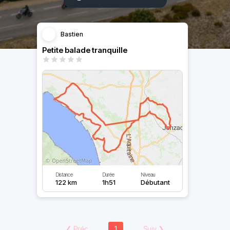
Bastien
Petite balade tranquille
Distance
Durée
Niveau
122 km
1h51
Débutant
❮
Préc
1
Suiv
❯