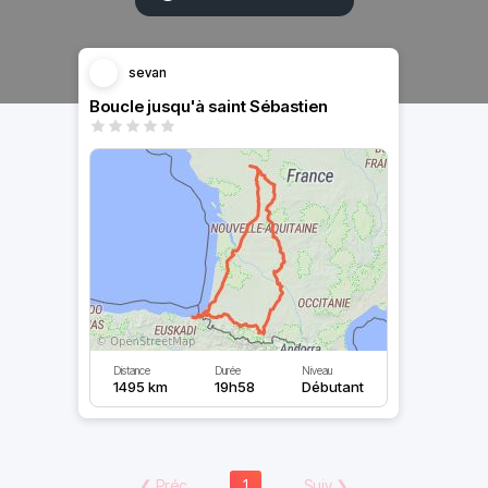
sevan
Boucle jusqu'à saint Sébastien
Distance
Durée
Niveau
1495 km
19h58
Débutant
❮
Préc
1
Suiv
❯