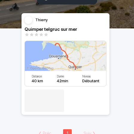
Thierry
Quimper telgruc sur mer
Distance
Durée
Niveau
40 km
42min
Débutant
❮
Préc
1
Suiv
❯