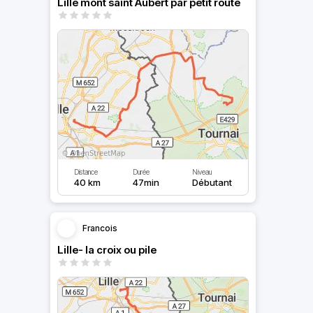
Lille mont saint Aubert par petit route
Distance
Durée
Niveau
40 km
47min
Débutant
Francois
Lille- la croix ou pile