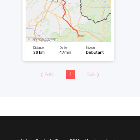
Distance
Durée
Niveau
36 km
47min
Débutant
❮
Préc
1
Suiv
❯