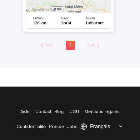
Distance
Durée
Niveau
126 km
2h04
Débutant
❮
Préc
1
Suiv
❯
Aide
Contact
Blog
CGU
Mentions légales
Confidentialité
Presse
Jobs