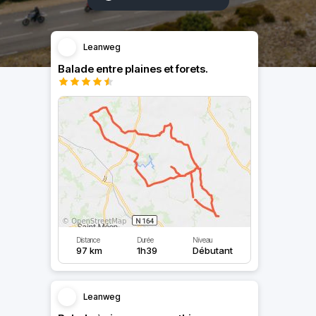
Leanweg
Balade entre plaines et forets.
Distance
Durée
Niveau
97 km
1h39
Débutant
Leanweg