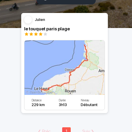
Julien
le touquet paris plage
Distance
Durée
Niveau
229 km
3h13
Débutant
❮
Préc
1
Suiv
❯