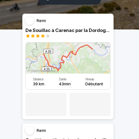
Remi
De Souillac à Carenac par la Dordogne
Distance
Durée
Niveau
39 km
43min
Débutant
Remi