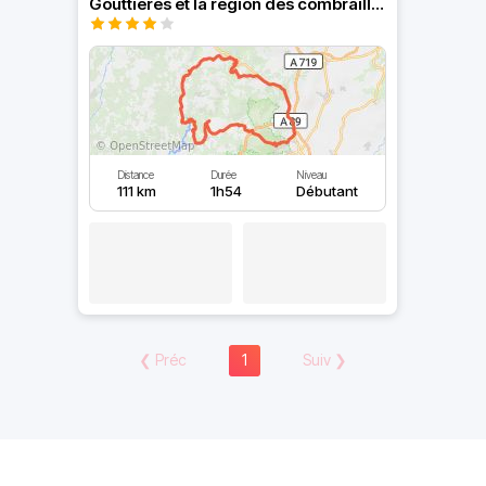
Gouttières et la région des combrailles
Distance
Durée
Niveau
111 km
1h54
Débutant
❮
Préc
1
Suiv
❯