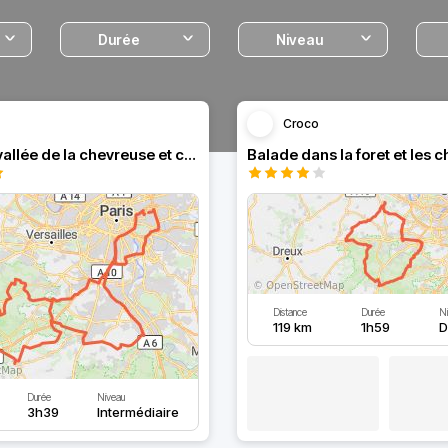
Durée
Niveau
Croco
Balade la vallée de la chevreuse et ces alentours
Distance
Durée
Ni
119 km
1h59
D
Durée
Niveau
3h39
Intermédiaire