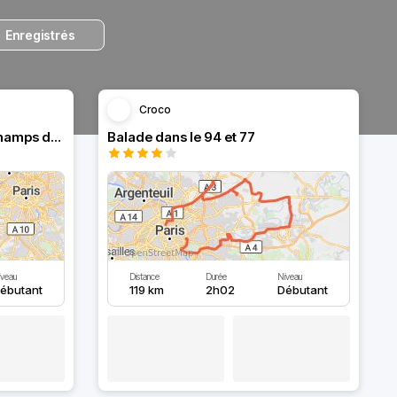
Enregistrés
Croco
Balade dans la foret et les champs du 78
Balade dans le 94 et 77
veau
Distance
Durée
Niveau
ébutant
119 km
2h02
Débutant