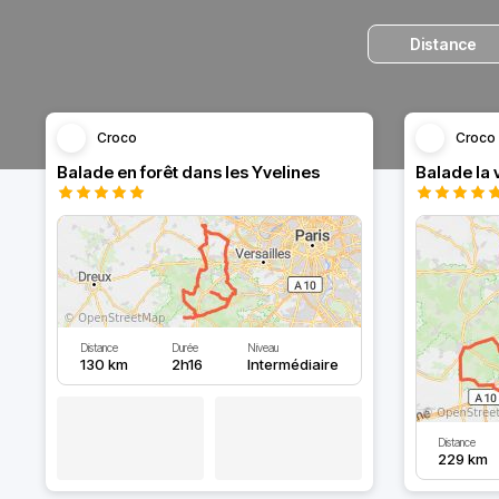
Distance
Croco
Croco
Balade en forêt dans les Yvelines
Distance
Durée
Niveau
130 km
2h16
Intermédiaire
Distance
229 km