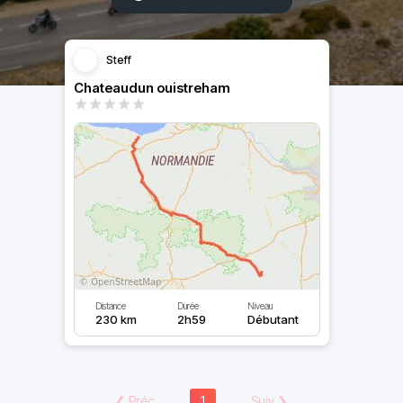
Steff
Chateaudun ouistreham
Distance
Durée
Niveau
230 km
2h59
Débutant
❮
Préc
1
Suiv
❯