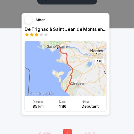
Alban
De Trignac à Saint Jean de Monts en passant par les marais.
Distance
Durée
Niveau
85 km
1h16
Débutant
❮
Préc
1
Suiv
❯