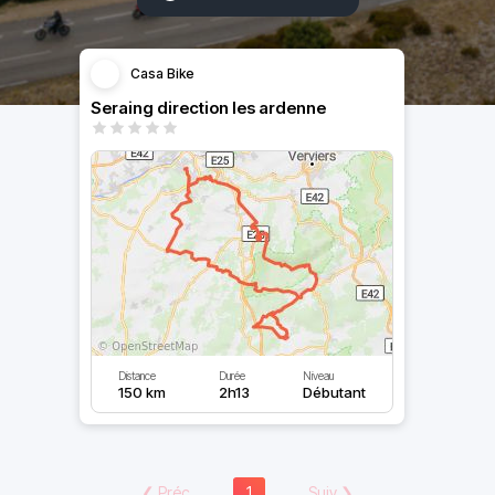
Casa Bike
Seraing direction les ardenne
Distance
Durée
Niveau
150 km
2h13
Débutant
❮
Préc
1
Suiv
❯