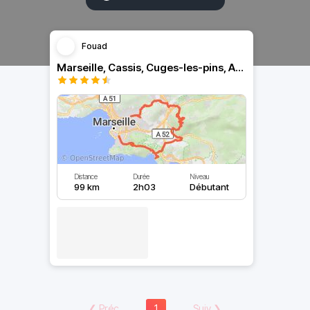
Fouad
Marseille, Cassis, Cuges-les-pins, Auriol, Allauch
Distance
Durée
Niveau
99 km
2h03
Débutant
❮
Préc
1
Suiv
❯