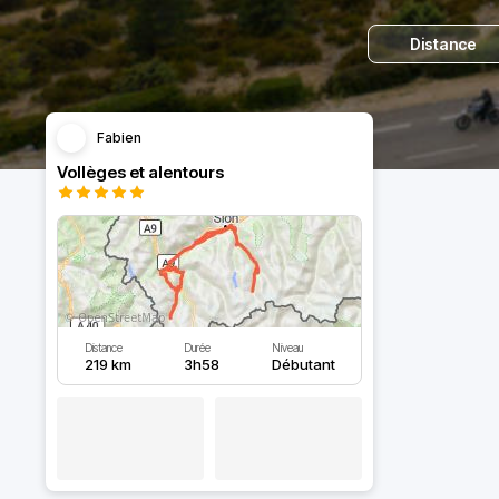
Distance
Fabien
Vollèges et alentours
Distance
Durée
Niveau
219 km
3h58
Débutant