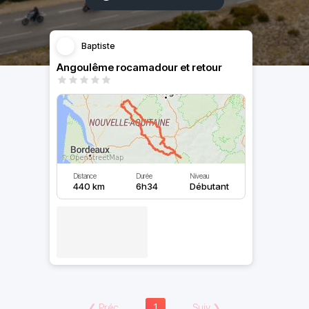
Baptiste
Angoulême rocamadour et retour
Distance
Durée
Niveau
440 km
6h34
Débutant
❮
Préc
1
Suiv
❯