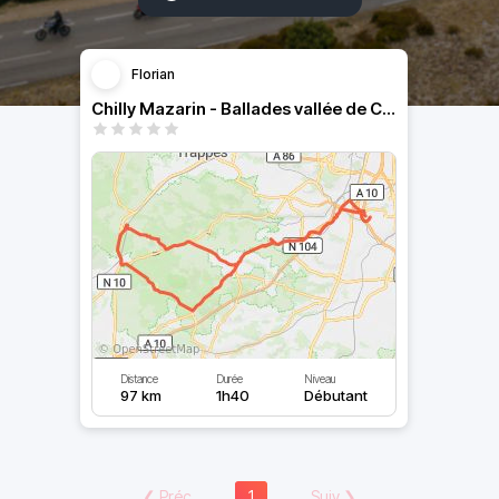
Florian
Chilly Mazarin - Ballades vallée de Chevreuse
Distance
Durée
Niveau
97 km
1h40
Débutant
❮
Préc
1
Suiv
❯