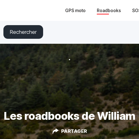
GPS moto
Roadbooks
SO
Rechercher
Les roadbooks de William
PARTAGER