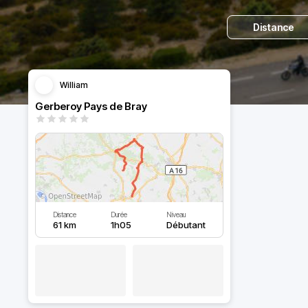
Distance
William
Gerberoy Pays de Bray
Distance
Durée
Niveau
61 km
1h05
Débutant