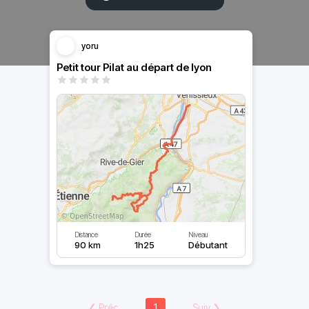
yoru
Petit tour Pilat au départ de lyon
Distance
Durée
Niveau
90 km
1h25
Débutant
❮
Préc
1
Suiv
❯