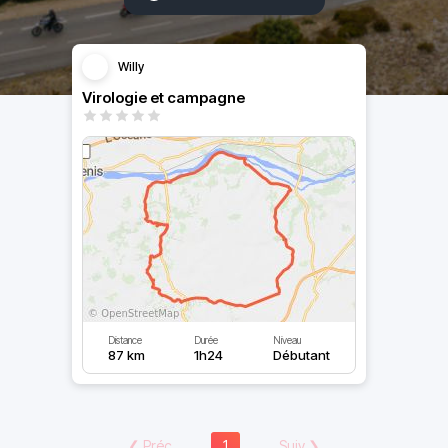
Willy
Virologie et campagne
Distance
Durée
Niveau
87 km
1h24
Débutant
❮
Préc
1
Suiv
❯