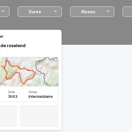
Durée
Niveau
el
 de roselend
Durée
Niveau
3h53
Intermédiaire