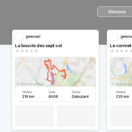
Distance
gwenael
gwena
La boucle des sept col
Le cormet
Distance
Durée
Niveau
Distance
219 km
4h06
Débutant
235 km