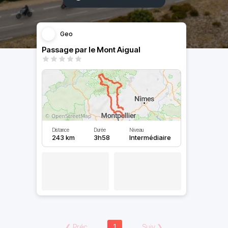
Geo
Passage par le Mont Aigual
Distance
Durée
Niveau
243 km
3h58
Intermédiaire
❮
Préc
1
Suiv
❯