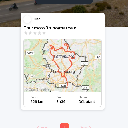
Lino
Tour moto Bruno/marcelo
Distance
Durée
Niveau
229 km
3h34
Débutant
❮
Préc
1
Suiv
❯