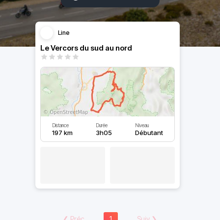
Line
Le Vercors du sud au nord
Distance
Durée
Niveau
197 km
3h05
Débutant
❮
Préc
1
Suiv
❯