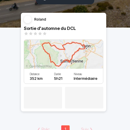
Roland
Sortie d'automne du DCL
Distance
Durée
Niveau
352 km
5h21
Intermédiaire
❮
Préc
1
Suiv
❯