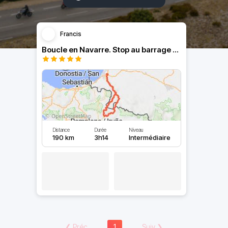
Francis
Boucle en Navarre. Stop au barrage d’Eugi.
Distance
Durée
Niveau
190 km
3h14
Intermédiaire
❮
Préc
1
Suiv
❯