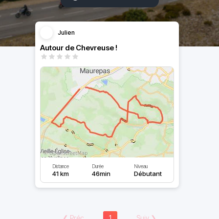
Julien
Autour de Chevreuse !
Distance
Durée
Niveau
41 km
46min
Débutant
❮
Préc
1
Suiv
❯