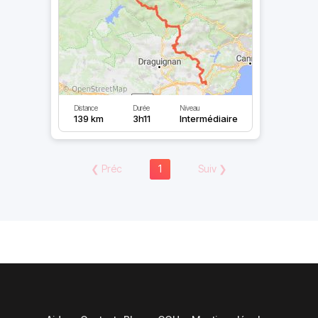
Distance
Durée
Niveau
139 km
3h11
Intermédiaire
❮
Préc
1
Suiv
❯