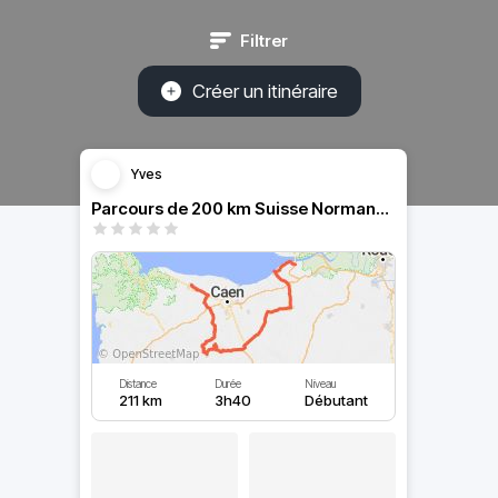
Filtrer
Créer un itinéraire
Yves
Parcours de 200 km Suisse Normande au départ de Bayeux
Distance
Durée
Niveau
211 km
3h40
Débutant