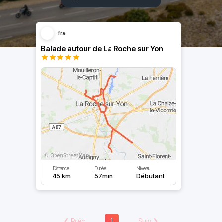
fra
Balade autour de La Roche sur Yon
Distance
Durée
Niveau
45 km
57min
Débutant
❮
Préc
1
Suiv
❯