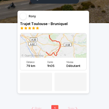
Rony
Trajet Toulouse - Bruniquel
Distance
Durée
Niveau
79 km
1h05
Débutant
❮
Préc
1
Suiv
❯