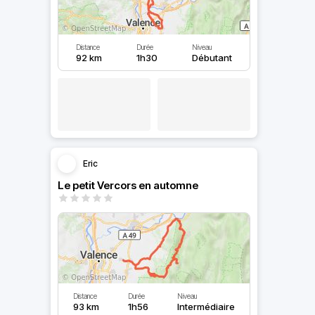
Distance
Durée
Niveau
92 km
1h30
Débutant
Eric
Le petit Vercors en automne
Distance
Durée
Niveau
93 km
1h56
Intermédiaire