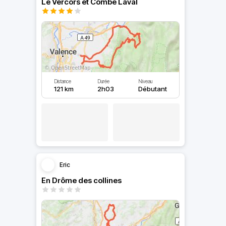
Le Vercors et Combe Laval
Distance
Durée
Niveau
121 km
2h03
Débutant
Eric
En Drôme des collines