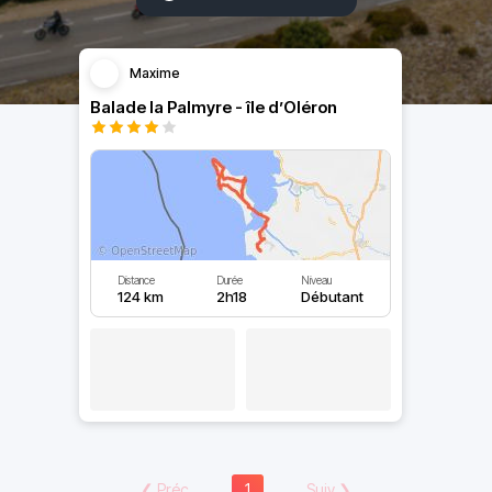
Maxime
Balade la Palmyre - île d’Oléron
Distance
Durée
Niveau
124 km
2h18
Débutant
❮
Préc
1
Suiv
❯