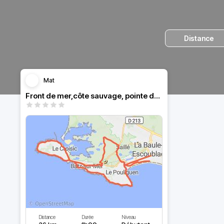
Distance
Mat
Front de mer,côte sauvage, pointe du Croisic, marais salants
Distance
Durée
Niveau