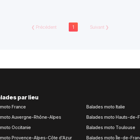
❮
Précédent
1
Suivant
❯
lades par lieu
 moto France
Balades moto Italie
 moto Auvergne-Rhône-Alpes
Balades moto Hauts-de-
moto Occitanie
Balades moto Toulouse
 moto Provence-Alpes-Côte d'Azur
Balades moto Île-de-Fra