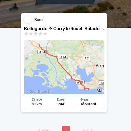
Rémi
Bellegarde => Carry le Rouet. Balade à 2 motos
Distance
Durée
Niveau
91 km
1h14
Débutant
❮
Préc
1
Suiv
❯