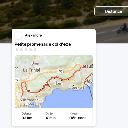
Distance
Alexandre
Petite promenade col d'eze
Distance
Durée
Niveau
33 km
41min
Débutant