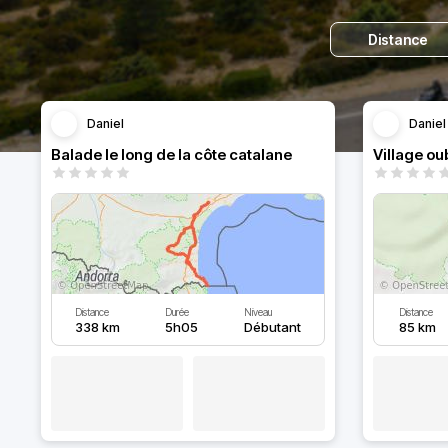
Distance
Daniel
Daniel
Balade le long de la côte catalane
Distance
Durée
Niveau
Distance
338 km
5h05
Débutant
85 km