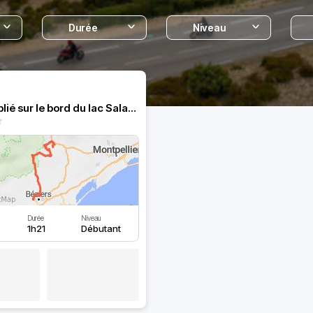
Durée
Niveau
Village oublié sur le bord du lac Salagou
Durée
Niveau
1h21
Débutant