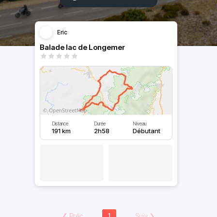
Eric
Balade lac de Longemer
Distance
Durée
Niveau
191 km
2h58
Débutant
❮
Préc
1
Suiv
❯