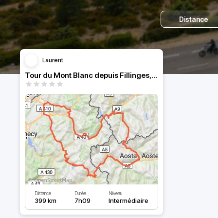
Distance
Laurent
Tour du Mont Blanc depuis Fillinges, via le col des Aravis
Distance
Durée
Niveau
399 km
7h09
Intermédiaire