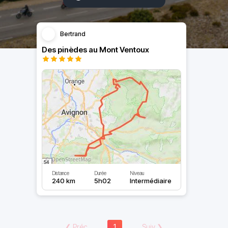
Bertrand
Des pinèdes au Mont Ventoux
Distance
Durée
Niveau
240 km
5h02
Intermédiaire
❮
Préc
1
Suiv
❯