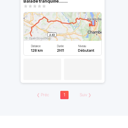
Balade tranquille……..
Distance
Durée
Niveau
128 km
2h11
Débutant
❮
Préc
1
Suiv
❯