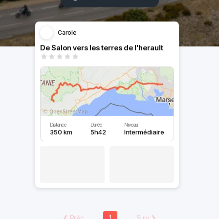
Carole
De Salon vers les terres de l'herault
Distance
Durée
Niveau
350 km
5h42
Intermédiaire
❮
Préc
1
Suiv
❯